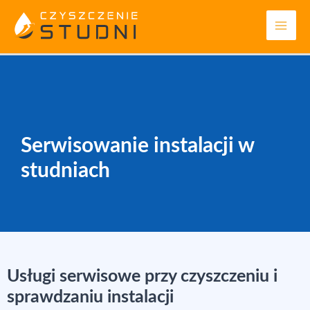
Skip
Serwisowanie instalacji w studniach
Mai
to
Men
content
Serwisowanie instalacji w
studniach
Usługi serwisowe przy czyszczeniu i
sprawdzaniu instalacji